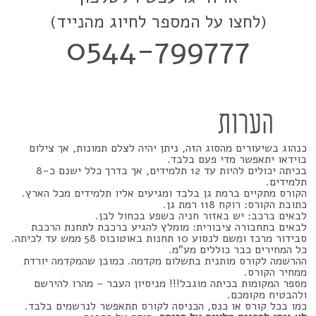
(לחצו על המספר לחיוג מהנייד)
0544-799777
הערות
כנהוג בשיעורים מהסוג הזה, ניתן יהיה לצלם תמונות, אך צילום
בוידאו יתאפשר מדי פעם בלבד.
בכיתה יכולים להיות עד 12 תלמידים, אך בדרך כלל ישנם כ-8
תלמידים.
הקורס מתקיים ברמת גן בלבד ומגיעים אליו תלמידים מכל הארץ.
כתובת הקורס: רוקח 118 רמת גן.
לבאים ברכב: יש באזור חניה בשפע בכחול לבן.
לבאים בתחבורה ציבורית: מומלץ להגיע ברכבת לתחנת הרכבת
סבידור מרכז ומשם לנסוע 10 תחנות באוטובוס 58 ממש עד לכיתה.
כל המחירים כבר כוללים מע"מ.
ההרשמה לקורס מותנית בתשלום מקדמה. כמובן שהמקדמה יורדת
ממחיר הקורס.
מספר המקומות בכיתה מוגבל!!! מניסיון העבר – מהרו להירשם
ולהבטיח מקומכם.
כמו בכל קורס או כנס, הכניסה לקורס תתאפשר לנרשמים בלבד.