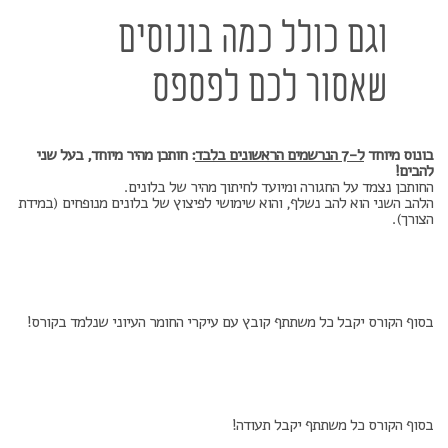
וגם כולל כמה בונוסים
שאסור לכם לפספס
בונוס מיוחד
ל-7 הנרשמים הראשונים בלבד
: חותכן מהיר מיוחד, בעל שני
להבים!
החותכן נצמד על החגורה ומיועד לחיתוך מהיר של בלונים.
הלהב השני הוא להב נשלף, והוא שימושי לפיצוץ של בלונים מנופחים (במידת
הצורך).
בסוף הקורס יקבל כל משתתף קובץ עם עיקרי החומר העיוני שנלמד בקורס!
בסוף הקורס כל משתתף יקבל תעודה!