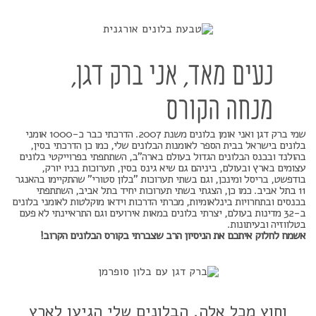
נעים מאד, אני ברק דגן,
מנחה הקורס
שמי ברק דגן ואני אומן בלונים משנת 2007. הדרכתי כבר כ-1000 אומני
בלונים בישראל בבית הספר לאומנות הבלונים שלי, כמו כן הדרכתי בסין,
בהולנד ובכנס הבלונים הגדול בעולם בארה"ב, השתתפתי בפרוייקטי בלונים
עצומים בארץ ובעולם, ביניהם גם שיא גינס בסין, תערוכות בניו יורק,
בודפשט, בריסל ומינכן, וגם בשתי תערוכות "בלון סטורי" שהתקיימו בהאנגר
11 בתל אביב. כמו כן, הצגתי בשתי תערוכות יחיד בתל אביב, השתתפתי
בכנסים ובתחרויות בינלאומיות, מכרתי הדרכות וידאו מוקלטות לאומני בלונים
ב-32 מדינות בעולם, יצרתי בלונים במאות אירועים וגם התראיינתי לא פעם
בטלווזיה ובעיתונות.
אשמח לחלוק איתכם את הניסיון הרב שצברתי בקורס הבלונים הקרוב!
וחוץ מכל אלה, הבלונים שלי הגיעו לארץ