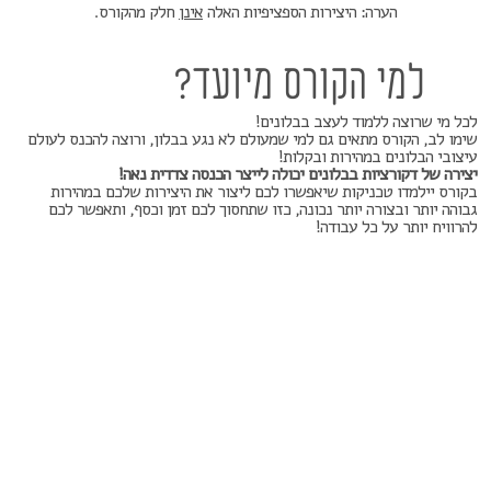
הערה: היצירות הספציפיות האלה
אינן
חלק מהקורס.
למי הקורס מיועד?
לכל מי שרוצה ללמוד לעצב בבלונים!
שימו לב, הקורס מתאים גם למי שמעולם לא נגע בבלון, ורוצה להכנס לעולם
עיצובי הבלונים במהירות ובקלות!
יצירה של דקורציות בבלונים יכולה לייצר הכנסה צדדית נאה!
בקורס יילמדו טכניקות שיאפשרו לכם ליצור את היצירות שלכם במהירות
גבוהה יותר ובצורה יותר נכונה, כזו שתחסוך לכם זמן וכסף, ותאפשר לכם
להרוויח יותר על כל עבודה!