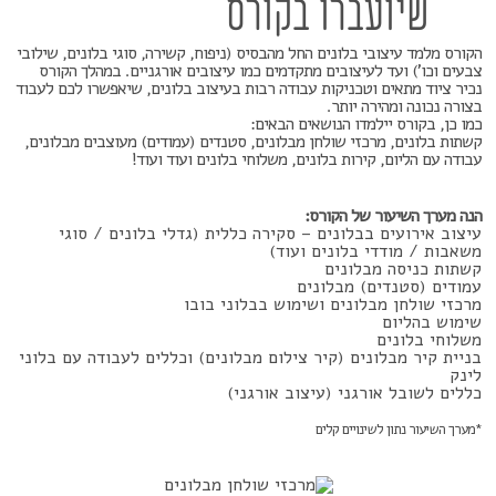
שיועברו בקורס
הקורס מלמד עיצובי בלונים החל מהבסיס (ניפוח, קשירה, סוגי בלונים, שילובי
צבעים וכו') ועד לעיצובים מתקדמים כמו עיצובים אורגניים. במהלך הקורס
נכיר ציוד מתאים וטכניקות עבודה רבות בעיצוב בלונים, שיאפשרו לכם לעבוד
בצורה נכונה ומהירה יותר.
כמו כן, בקורס יילמדו הנושאים הבאים:
קשתות בלונים, מרכזי שולחן מבלונים, סטנדים (עמודים) מעוצבים מבלונים,
עבודה עם הליום, קירות בלונים, משלוחי בלונים ועוד ועוד!
הנה מערך השיעור של הקורס:
עיצוב אירועים בבלונים – סקירה כללית (גדלי בלונים / סוגי
משאבות / מודדי בלונים ועוד)
קשתות כניסה מבלונים
עמודים (סטנדים) מבלונים
מרכזי שולחן מבלונים ושימוש בבלוני בובו
שימוש בהליום
משלוחי בלונים
בניית קיר מבלונים (קיר צילום מבלונים) וכללים לעבודה עם בלוני
לינק
כללים לשובל אורגני (עיצוב אורגני)
*מערך השיעור נתון לשינויים קלים