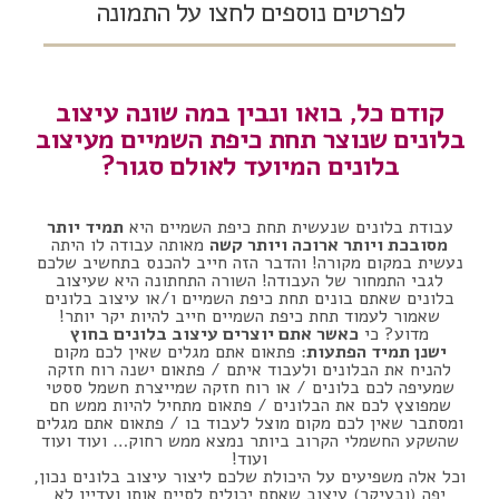
לפרטים נוספים לחצו על התמונה
קודם כל, בואו ונבין במה שונה עיצוב
בלונים שנוצר תחת כיפת השמיים מעיצוב
בלונים המיועד לאולם סגור?
עבודת בלונים שנעשית תחת כיפת השמיים היא
תמיד יותר
מסובכת ויותר ארוכה ויותר קשה
מאותה עבודה לו היתה
נעשית במקום מקורה! והדבר הזה חייב להכנס בתחשיב שלכם
לגבי התמחור של העבודה! השורה התחתונה היא שעיצוב
בלונים שאתם בונים תחת כיפת השמיים ו/או עיצוב בלונים
שאמור לעמוד תחת כיפת השמיים חייב להיות יקר יותר!
מדוע? כי
כאשר אתם יוצרים עיצוב בלונים בחוץ
ישנן תמיד הפתעות
: פתאום אתם מגלים שאין לכם מקום
להניח את הבלונים ולעבוד איתם / פתאום ישנה רוח חזקה
שמעיפה לכם בלונים / או רוח חזקה שמייצרת חשמל ססטי
שמפוצץ לכם את הבלונים / פתאום מתחיל להיות ממש חם
ומסתבר שאין לכם מקום מוצל לעבוד בו / פתאום אתם מגלים
שהשקע החשמלי הקרוב ביותר נמצא ממש רחוק… ועוד ועוד
ועוד!
וכל אלה משפיעים על היכולת שלכם ליצור עיצוב בלונים נכון,
יפה (ובעיקר) עיצוב שאתם יכולים לסיים אותו ועדיין לא