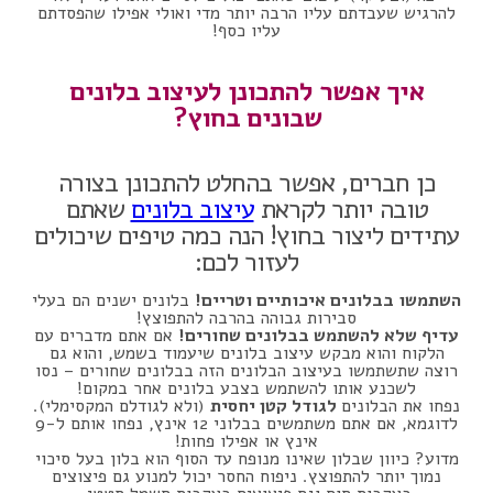
להרגיש שעבדתם עליו הרבה יותר מדי ואולי אפילו שהפסדתם
עליו כסף!
איך אפשר להתכונן לעיצוב בלונים
שבונים בחוץ?
כן חברים, אפשר בהחלט להתכונן בצורה
טובה יותר לקראת
עיצוב בלונים
שאתם
עתידים ליצור בחוץ! הנה כמה טיפים שיכולים
לעזור לכם:
השתמשו בבלונים איכותיים וטריים!
בלונים ישנים הם בעלי
סבירות גבוהה בהרבה להתפוצץ!
עדיף שלא להשתמש בבלונים שחורים!
אם אתם מדברים עם
הלקוח והוא מבקש עיצוב בלונים שיעמוד בשמש, והוא גם
רוצה שתשתמשו בעיצוב הבלונים הזה בבלונים שחורים – נסו
לשכנע אותו להשתמש בצבע בלונים אחר במקום!
נפחו את הבלונים
לגודל קטן יחסית
(ולא לגודלם המקסימלי).
לדוגמא, אם אתם משתמשים בבלוני 12 אינץ, נפחו אותם ל-9
אינץ או אפילו פחות!
מדוע? כיוון שבלון שאינו מנופח עד הסוף הוא בלון בעל סיכוי
נמוך יותר להתפוצץ. ניפוח החסר יכול למנוע גם פיצוצים