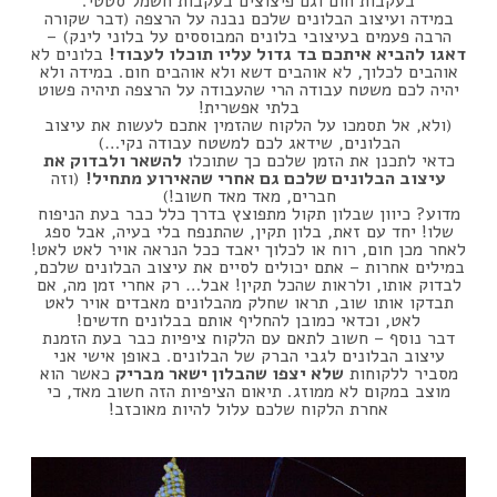
בעקבות חום וגם פיצוצים בעקבות חשמל סטטי.
במידה ועיצוב הבלונים שלכם נבנה על הרצפה (דבר שקורה
הרבה פעמים בעיצובי בלונים המבוססים על בלוני לינק) –
דאגו להביא איתכם בד גדול עליו תוכלו לעבוד!
בלונים לא
אוהבים לכלוך, לא אוהבים דשא ולא אוהבים חום. במידה ולא
יהיה לכם משטח עבודה הרי שהעבודה על הרצפה תיהיה פשוט
בלתי אפשרית!
(ולא, אל תסמכו על הלקוח שהזמין אתכם לעשות את עיצוב
הבלונים, שידאג לכם למשטח עבודה נקי…)
כדאי לתכנן את הזמן שלכם כך שתוכלו
להשאר ולבדוק את
עיצוב הבלונים שלכם גם אחרי שהאירוע מתחיל!
(וזה
חברים, מאד מאד חשוב!)
מדוע? כיוון שבלון תקול מתפוצץ בדרך כלל כבר בעת הניפוח
שלו! יחד עם זאת, בלון תקין, שהתנפח בלי בעיה, אבל ספג
לאחר מכן חום, רוח או לכלוך יאבד ככל הנראה אויר לאט לאט!
במילים אחרות – אתם יכולים לסיים את עיצוב הבלונים שלכם,
לבדוק אותו, ולראות שהכל תקין! אבל… רק אחרי זמן מה, אם
תבדקו אותו שוב, תראו שחלק מהבלונים מאבדים אויר לאט
לאט, וכדאי כמובן להחליף אותם בבלונים חדשים!
דבר נוסף – חשוב לתאם עם הלקוח ציפיות כבר בעת הזמנת
עיצוב הבלונים לגבי הברק של הבלונים. באופן אישי אני
מסביר ללקוחות
שלא יצפו שהבלון ישאר מבריק
כאשר הוא
מוצב במקום לא ממוזג. תיאום הציפיות הזה חשוב מאד, כי
אחרת הלקוח שלכם עלול להיות מאוכזב!